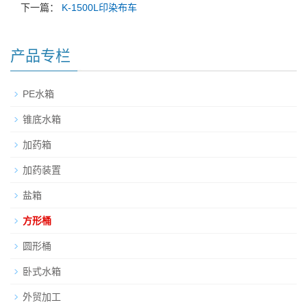
下一篇：
K-1500L印染布车
产品专栏
PE水箱
锥底水箱
加药箱
加药装置
盐箱
方形桶
圆形桶
卧式水箱
外贸加工