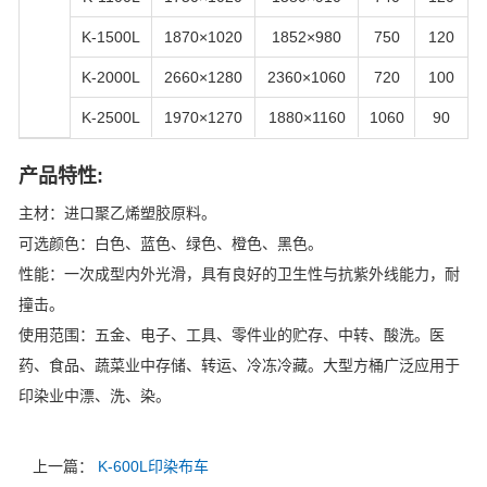
K-1500L
1870×1020
1852×980
750
120
K-2000L
2660×1280
2360×1060
720
100
K-2500L
1970×1270
1880×1160
1060
90
产品特性:
主材：进口聚乙烯塑胶原料。
可选颜色：白色、蓝色、绿色、橙色、黑色。
性能：一次成型内外光滑，具有良好的卫生性与抗紫外线能力，耐
撞击。
使用范围：五金、电子、工具、零件业的贮存、中转、酸洗。医
药、食品、蔬菜业中存储、转运、冷冻冷藏。大型方桶广泛应用于
印染业中漂、洗、染。
上一篇：
K-600L印染布车