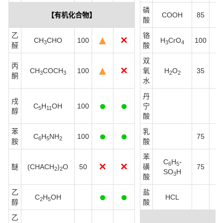
磷
【有机化合物】
COOH
85
酸
乙
铬
▲
×
CH
CHO
100
H
CrO
100
3
3
4
醛
酸
双
丙
▲
×
CH
COCH
100
氧
H
O
35
3
3
2
2
酮
水
丹
戌
●
●
C
H
OH
100
宁
5
11
醇
酸
苯
乳
●
●
C
H
NH
100
75
6
5
2
胺
酸
苯
C
H
-
×
×
6
5
醚
(CHACH
)
O
50
磺
75
2
2
SO
H
3
酸
乙
盐
●
●
C
H
OH
HCL
2
5
醇
酸
乙