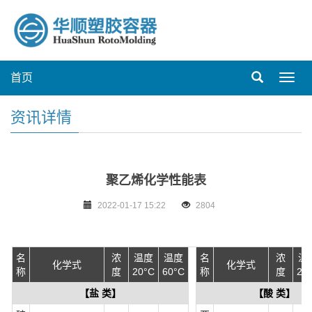
首页
Toggl
navig
资讯详情
聚乙烯化学性能表
2022-01-17 15:22
2804
名
浓
温度
温度
名
浓
温
化学式
化学式
称
度
20°C
60°C
称
度
20
【盐 类】
【酸 类】