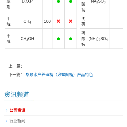
●
●
塑
D.O.P
NA
SO
2
3
酸
剂
钠
甲
明
×
×
CH
100
4
烷
矾
硫
甲
●
●
CH
OH
酸
(NH
)
SO
3
4
2
4
醇
铵
上一篇：
下一篇：
华顺水产养殖桶（滚塑圆桶）产品特色
资讯频道
公司资讯
行业新闻