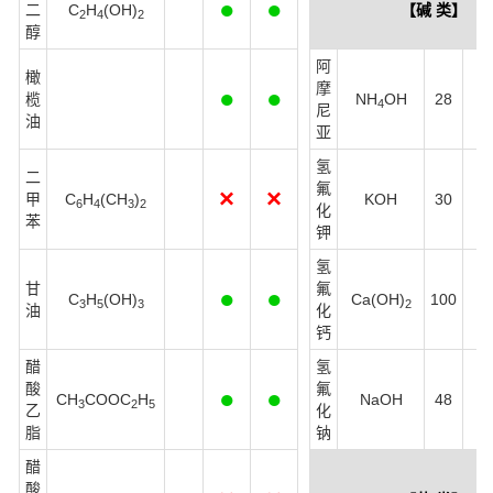
●
●
二
C
H
(OH)
【碱 类】
2
4
2
醇
阿
橄
摩
●
●
榄
NH
OH
28
4
尼
油
亚
氢
二
氟
×
×
甲
C
H
(CH
)
KOH
30
6
4
3
2
化
苯
钾
氢
甘
氟
●
●
C
H
(OH)
Ca(OH)
100
3
5
3
2
油
化
钙
醋
氢
酸
氟
●
●
CH
COOC
H
NaOH
48
3
2
5
乙
化
脂
钠
醋
酸