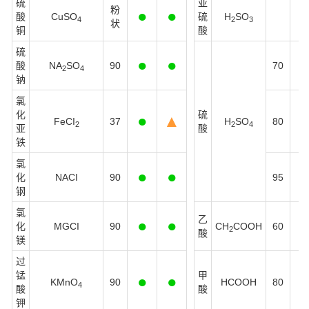
硫
亚
粉
●
●
酸
CuSO
硫
H
SO
4
2
3
状
铜
酸
硫
●
●
酸
NA
SO
90
70
2
4
钠
氯
化
硫
●
▲
FeCI
37
H
SO
80
2
2
4
亚
酸
铁
氯
●
●
化
NACI
90
95
钢
氯
乙
●
●
化
MGCI
90
CH
COOH
60
2
酸
镁
过
锰
甲
●
●
KMnO
90
HCOOH
80
4
酸
酸
钾