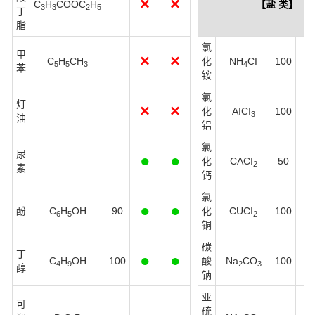
×
×
C
H
COOC
H
【盐 类】
3
3
2
5
丁
脂
氯
甲
×
×
C
H
CH
化
NH
CI
100
5
5
3
4
苯
铵
氯
灯
×
×
化
AICI
100
3
油
铝
氯
尿
●
●
化
CACI
50
2
素
钙
氯
●
●
酚
C
H
OH
90
化
CUCI
100
6
5
2
铜
碳
丁
●
●
C
H
OH
100
酸
Na
CO
100
4
9
2
3
醇
钠
亚
可
硫