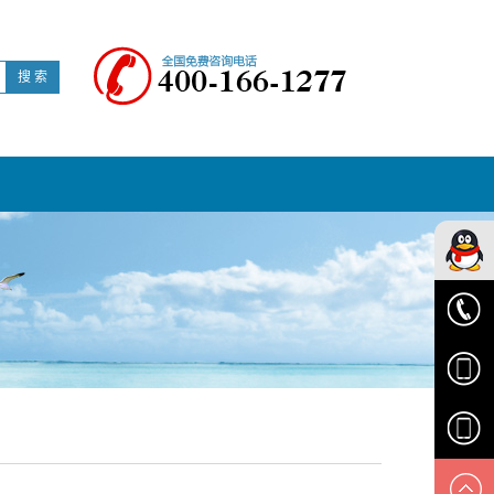
搜 索
华顺客
服
0574-
6329616
1538139
1895834