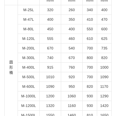
m/m
m/m
m/m
m/m
M-25L
320
260
340
400
M-47L
400
350
410
470
M-80L
450
400
550
600
M-120L
555
460
610
625
M-200L
670
540
700
735
M-300L
740
670
800
820
圆
形
M-400L
915
760
700
1000
桶
M-500L
1010
920
700
1090
M-600L
1090
950
820
1170
M-1000L
1200
1060
930
1290
M-1200L
1320
1160
930
1420
M-1500L
1550
1460
810
1650