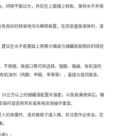
构，间隙不能过大，并应在上面铺上铁板，保持水平并保
应有良好的排液地沟与稀释装置，在改变盛装液体时，请
，建议在水平是基础上用黄沙铺成与储罐底部相应的球冠
BS、不锈钢、铁接口等可供选择。强酸、强碱、有机溶剂
酸、有机溶剂（丙酮、甲醛、甲苯等），直接与我司联系，
10立方以上的储罐请配置补强套，以免装满液体后，桶
安装时请选用吊车或来电咨询操作事宜。
受人的体重时，请另做架子或人梯，并注意作业安全。在
害。
能表》。