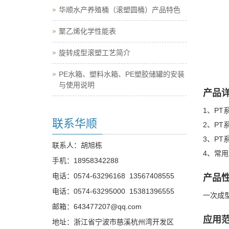
华顺水产养殖桶（滚塑圆桶）产品特色
聚乙烯化学性能表
旋转成型滚塑工艺简介
PE水箱、塑料水箱、PE塑胶储罐的安装
与使用说明
产品
1、P
联系华顺
2、P
3、PT
联系人：胡旭栋
4、常
手机：
18958342288
电话：
0574-63296168
13567408555
产品
电话：
0574-63295000
15381396555
一次成
邮箱：
643477207@qq.com
应用
地址：浙江省宁波市慈溪杭州湾开发区