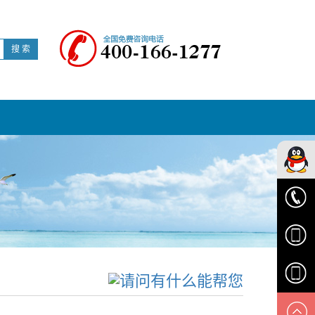
搜 索
华顺客
服
0574-
6329616
1538139
1895834