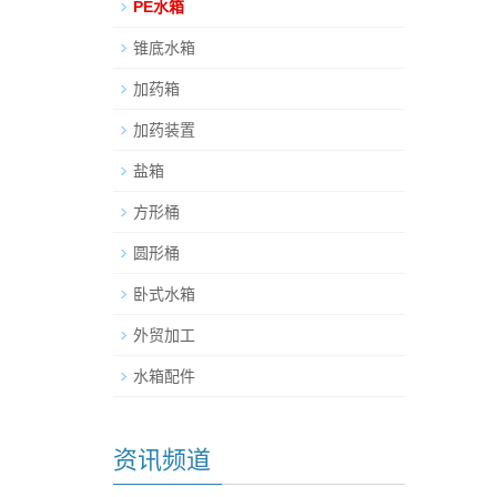
PE水箱
锥底水箱
加药箱
加药装置
盐箱
方形桶
圆形桶
卧式水箱
外贸加工
水箱配件
资讯频道