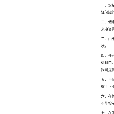
一、安
证储罐
二、储
来电咨
三、由
状。
四、开
进料口
我司提
五、与
壁上下
六、在
不能控
七、在