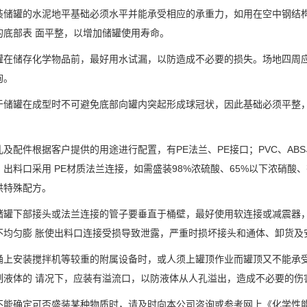
装储罐的水泥地平基础必须水平并能承受相应的承重力，如用在空中钢结
的底部表 面平整，以增加储罐使用寿命。
罐在储存化学物品前，最好用水试漏，以防造成不必要的损失。场地四周
询。
于储罐在成型时不可避免底部向罐内突起形成球冠状，因此基础必须平整
孔及配件根据客户提供的用途进行配置，有PE法兰、PE接口；PVC、A
、出料口采用 PE材质法兰连接，如需盛装98%浓硫酸、65%以下浓硝
供特殊配方。
储罐下部接头或法兰连接的管子要垂直于桶壁，最好使用软连接或减震器，
不均匀膨 胀使出料口连接受损导致泄露，严重时损坏接头和通体、卸货及
桶上安装搅拌机等较重的附属设备时，或人须上罐顶作业而罐顶又不能承
制液体的 请况下，应装有溢流口，以防液体从人孔溢出，造成不必要的伤
不能确定可否盛装某种物质时，请及时向本公司咨询或参考网上《化学性