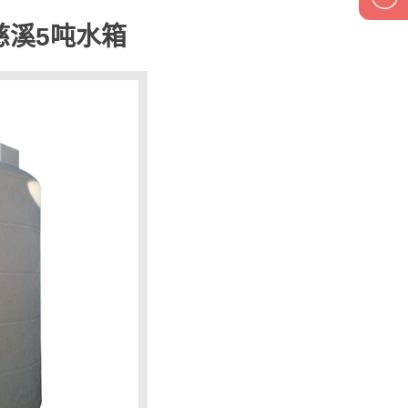
箱-慈溪5吨水箱