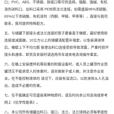
口；PVC、ABS、不锈钢、铁接口等可供选择。强酸、强碱、有机
溶剂进料口、出料口采用 PE材质法兰连接，如需盛装98%浓硫酸、
65%以下浓硝酸、有机溶剂（丙酮、甲醛、甲苯等），直接与我司
联系，我司提供特殊配方。
五、与储罐下部接头或法兰连接的管子要垂直于桶壁，最好使用软
连接或减震器，10立方以上的储罐请配置补强套，以免装满液体
后，桶壁上下不均匀膨 胀使出料口连接受损导致泄露，严重时损坏
接头和通体、卸货及安装时请选用吊车或来电咨询操作事宜。
六、在桶上安装搅拌机等较重的附属设备时，或人须上罐顶作业而
罐顶又不能承受人的体重时，请另做架子或人梯，并注意作业安
全。在不能控制液体的 请况下，应装有溢流口，以防液体从人孔溢
出，造成不必要的伤害。
七、在不能确定可否盛装某种物质时，请及时向本公司咨询或参考
网上《化学性能表》。
八、本公司所有储罐出料口、接口、法兰、法兰球阀必须每季度检