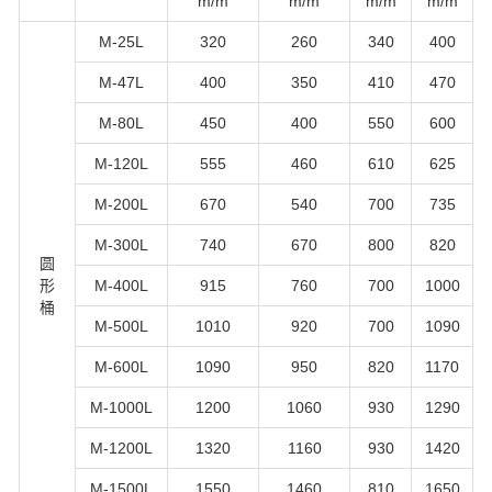
m/m
m/m
m/m
m/m
M-25L
320
260
340
400
M-47L
400
350
410
470
M-80L
450
400
550
600
M-120L
555
460
610
625
M-200L
670
540
700
735
M-300L
740
670
800
820
圆
形
M-400L
915
760
700
1000
桶
M-500L
1010
920
700
1090
M-600L
1090
950
820
1170
M-1000L
1200
1060
930
1290
M-1200L
1320
1160
930
1420
M-1500L
1550
1460
810
1650